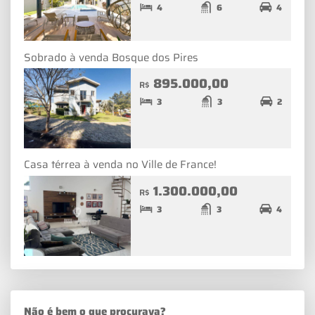
4
6
4
Sobrado à venda Bosque dos Pires
895.000,00
R$
3
3
2
Casa térrea à venda no Ville de France!
1.300.000,00
R$
3
3
4
Não é bem o que procurava?