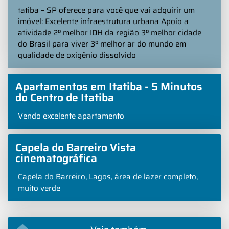
tatiba – SP oferece para você que vai adquirir um
imóvel: Excelente infraestrutura urbana Apoio a
atividade 2º melhor IDH da região 3º melhor cidade
do Brasil para viver 3º melhor ar do mundo em
qualidade de oxigênio dissolvido
Apartamentos em Itatiba - 5 Minutos
do Centro de Itatiba
Vendo excelente apartamento
Capela do Barreiro Vista
cinematográfica
Capela do Barreiro, Lagos, área de lazer completo,
muito verde