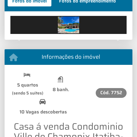
Fotos do imóvel
Fotos do empreendimento
Previous
Next
Informações do imóvel
5 quartos
8 banh.
Cód.
7752
(sendo 5 suítes)
10 Vagas descobertas
Casa á venda Condominio
Ville de Chamonix Itatiba-