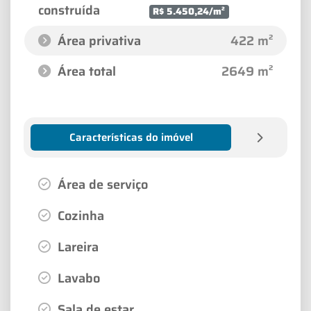
construída
R$ 5.450,24/m²
Área privativa
422 m²
Área total
2649 m²
Características do imóvel
Área de serviço
Cozinha
Lareira
Lavabo
Sala de estar