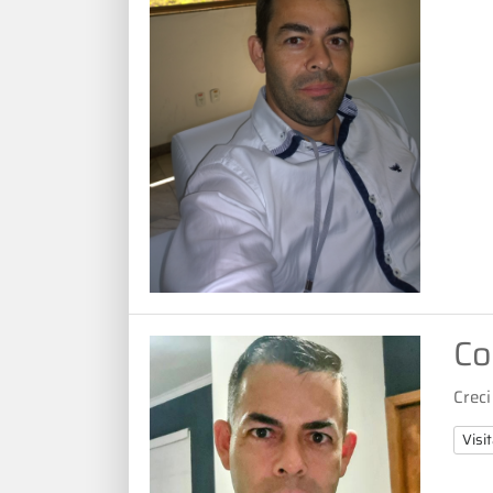
Co
Crec
Visit