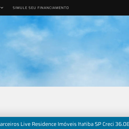
SIMULE SEU FINANCIAMENTO
arceiros Live Residence Imóveis Itatiba SP Creci 36.0