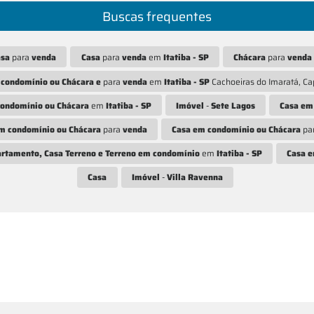
Buscas frequentes
asa
para
venda
Casa
para
venda
em
Itatiba - SP
Chácara
para
venda
 condomínio ou Chácara e
para
venda
em
Itatiba - SP
Cachoeiras do Imaratá, Cap
ondomínio ou Chácara
em
Itatiba - SP
Imóvel
-
Sete Lagos
Casa em
m condomínio ou Chácara
para
venda
Casa em condomínio ou Chácara
pa
rtamento, Casa Terreno e Terreno em condomínio
em
Itatiba - SP
Casa e
Casa
Imóvel
-
Villa Ravenna