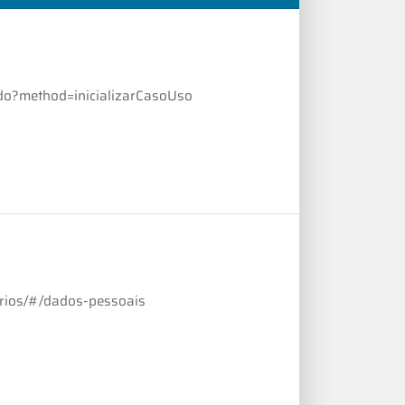
.do?method=inicializarCasoUso
arios/#/dados-pessoais