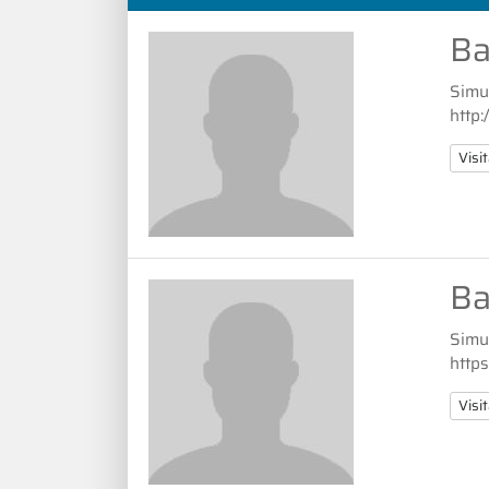
Ba
Simu
http
Visit
Ba
Simu
http
Visit