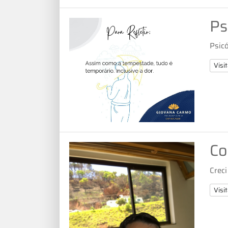
Ps
Psic
Visit
Co
Creci
Visit