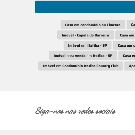
C
Casa em condomínio ou Chácara
Imóvel
-
Capela do Barreiro
Casa em
Imóvel
em
Itatiba - SP
Casa em c
Imóvel
para
venda
em
Itatiba - SP
Casa e
Imóvel
em
Condomínio Itatiba Country Club
Apa
Siga-nos nas redes sociais