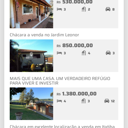
530.000,00
R$
3
2
8
Chácara a venda no Jardim Leonor
850.000,00
R$
3
4
3
MAIS QUE UMA CASA. UM VERDADEIRO REFÚGIO
PARA VIVER E INVESTIR
1.380.000,00
R$
4
3
12
Chácara em excelente localização a venda em Itatiba