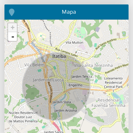
Mapa
+
-