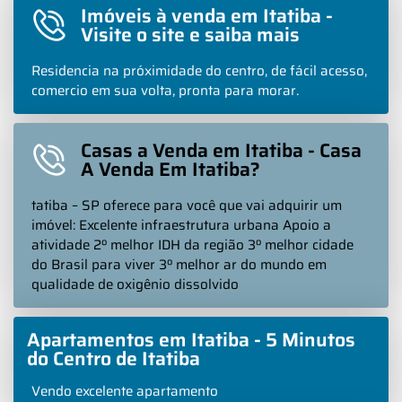
Imóveis à venda em Itatiba -
Visite o site e saiba mais
Residencia na próximidade do centro, de fácil acesso,
comercio em sua volta, pronta para morar.
Casas a Venda em Itatiba - Casa
A Venda Em Itatiba?
tatiba – SP oferece para você que vai adquirir um
imóvel: Excelente infraestrutura urbana Apoio a
atividade 2º melhor IDH da região 3º melhor cidade
do Brasil para viver 3º melhor ar do mundo em
qualidade de oxigênio dissolvido
Apartamentos em Itatiba - 5 Minutos
do Centro de Itatiba
Vendo excelente apartamento