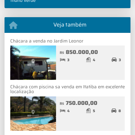
muito verde
Veja também
Chácara a venda no Jardim Leonor
850.000,00
R$
3
4
3
Chácara com piscina sa venda em Itatiba em excelente
localização
750.000,00
R$
4
5
8