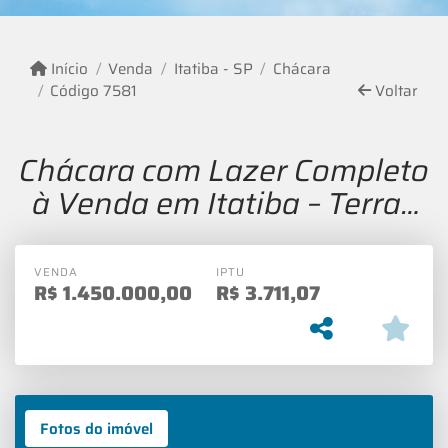
Início
Venda
Itatiba - SP
Chácara
Código 7581
Voltar
Chácara com Lazer Completo
à Venda em Itatiba – Terras
de San Marcos
VENDA
IPTU
R$
1.450.000,00
R$
3.711,07
Fotos do imóvel