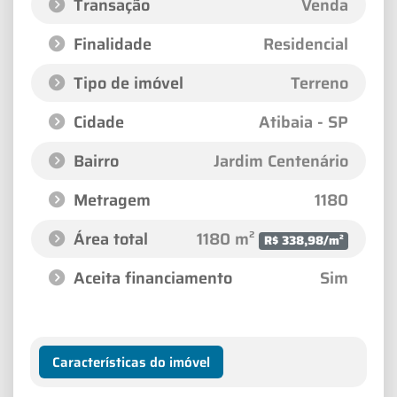
Transação
Venda
Finalidade
Residencial
Tipo de imóvel
Terreno
Cidade
Atibaia - SP
Bairro
Jardim Centenário
Metragem
1180
Área total
1180 m²
R$ 338,98/m²
Aceita financiamento
Sim
Características do imóvel