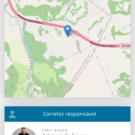
Corretor responsável
CRECI 64693